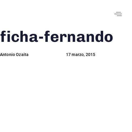
ficha-fernando
Author
Published
Published
on:
in:
Antonio Ozaita
17 marzo, 2015