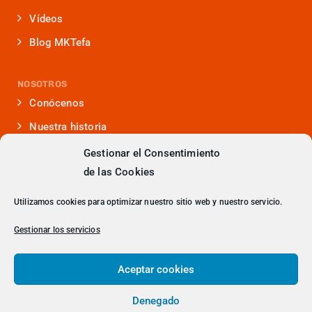
Vídeos
Blog MKTefa
NOSOTROS
Conócenos
Nuestra historia
Iniciativas que lideramos
Gestionar el Consentimiento
de las Cookies
Noticias y eventos
Presencia en medios
Utilizamos cookies para optimizar nuestro sitio web y nuestro servicio.
¿Hablamos?
Gestionar los servicios
Contacto
Aceptar cookies
Denegado
> Política de Privacidad