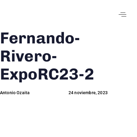
Fernando-
Author
Published
Published
on:
in:
Rivero-
ExpoRC23-2
Antonio Ozaita
24 noviembre, 2023