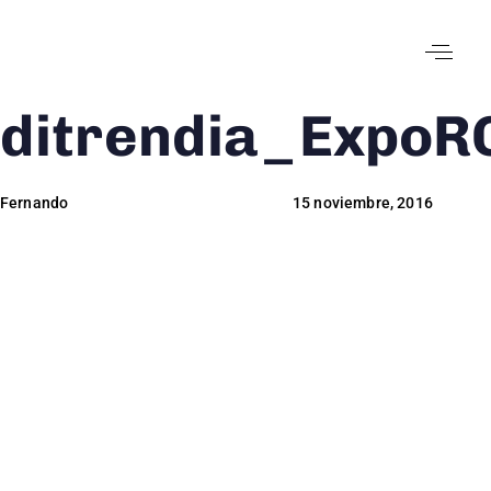
ditrendia_ExpoR
Author
Published
Published
on:
in:
Fernando
15 noviembre, 2016