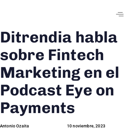
Ditrendia habla
Author
Published
Published
on:
in:
sobre Fintech
Marketing en el
Podcast Eye on
Payments
Antonio Ozaita
10 noviembre, 2023