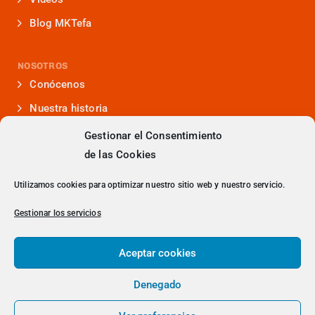
Blog MKTefa
NOSOTROS
Conócenos
Nuestra historia
Iniciativas que lideramos
Gestionar el Consentimiento
de las Cookies
Noticias y eventos
Presencia en medios
Utilizamos cookies para optimizar nuestro sitio web y nuestro servicio.
¿Hablamos?
Gestionar los servicios
Contacto
Aceptar cookies
Denegado
> Política de Privacidad