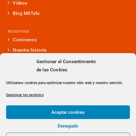
Vídeos
Blog MKTefa
NOSOTROS
Conócenos
Nuestra historia
Iniciativas que lideramos
Gestionar el Consentimiento
de las Cookies
Noticias y eventos
Presencia en medios
Utilizamos cookies para optimizar nuestro sitio web y nuestro servicio.
¿Hablamos?
Gestionar los servicios
Contacto
Aceptar cookies
Denegado
> Política de Privacidad