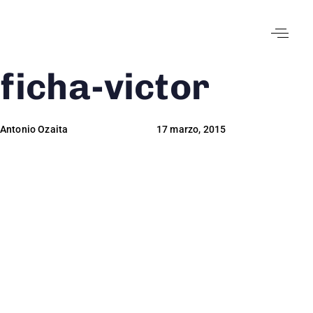
ficha-victor
Author
Published
Published
on:
in:
Antonio Ozaita
17 marzo, 2015