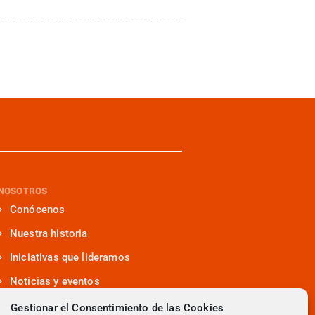
NOSOTROS
Conócenos
Nuestra historia
Iniciativas que lideramos
Noticias y eventos
Presencia en medios
Gestionar el Consentimiento de las Cookies