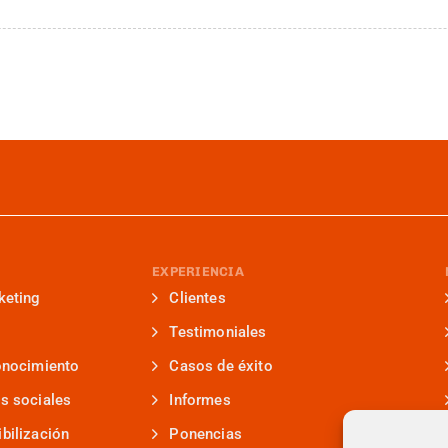
EXPERIENCIA
keting
Clientes
Testimoniales
onocimiento
Casos de éxito
s sociales
Informes
bilización
Ponencias