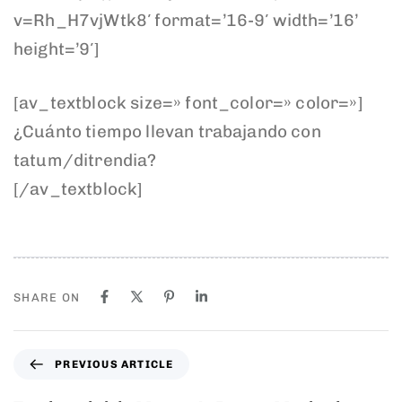
v=Rh_H7vjWtk8′ format=’16-9′ width=’16’
height=’9′]
[av_textblock size=» font_color=» color=»]
¿Cuánto tiempo llevan trabajando con
tatum/ditrendia?
[/av_textblock]
SHARE ON
PREVIOUS ARTICLE