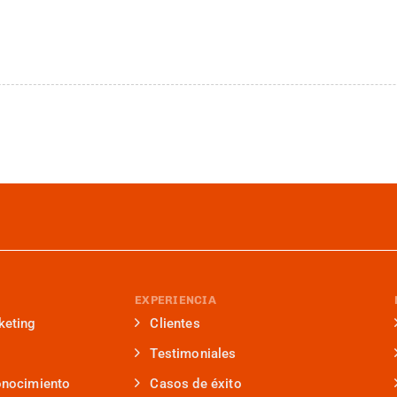
EXPERIENCIA
keting
Clientes
Testimoniales
onocimiento
Casos de éxito