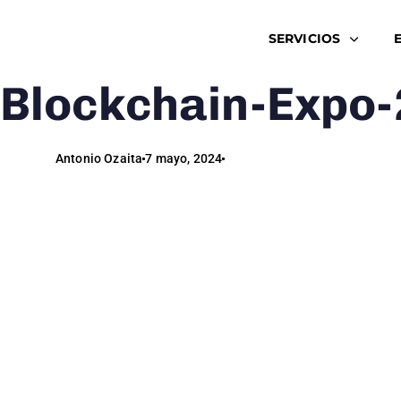
SERVICIOS
Blockchain-Expo
Author
Published
Published
on:
in:
Antonio Ozaita
7 mayo, 2024