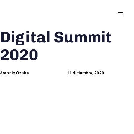
Digital Summit
Author
Published
Published
on:
in:
2020
Antonio Ozaita
11 diciembre, 2020