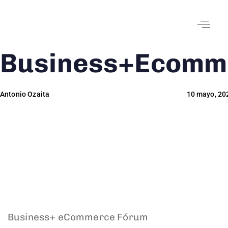
Business+Ecomme
Author
Published
Published
on:
in:
Antonio Ozaita
10 mayo, 20
Business+ eCommerce Fórum