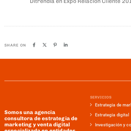
Ditrendia en Expo Relación Cliente 20
SHARE ON
SERVICIOS
Estrategia de mar
Somos una agencia
Estrategia digital
consultora de estrategia de
marketing y venta digital
Investigación y c
especializada en entidades