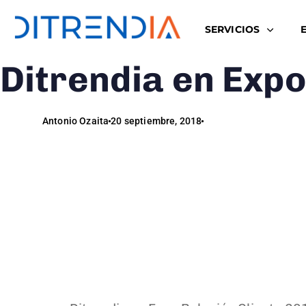
SERVICIOS
Ditrendia en Expo
Author
Published
Published
on:
in:
Antonio Ozaita
20 septiembre, 2018