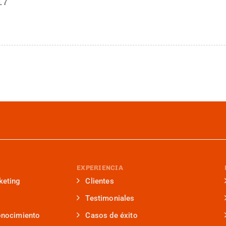
17
EXPERIENCIA
keting
Clientes
Testimoniales
onocimiento
Casos de éxito