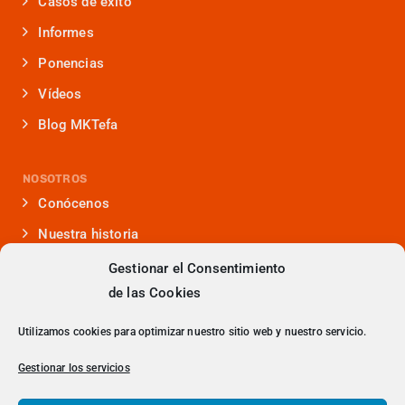
Casos de éxito
Informes
Ponencias
Vídeos
Blog MKTefa
NOSOTROS
Conócenos
Nuestra historia
Iniciativas que lideramos
Gestionar el Consentimiento
de las Cookies
Noticias y eventos
Presencia en medios
Utilizamos cookies para optimizar nuestro sitio web y nuestro servicio.
¿Hablamos?
Gestionar los servicios
Contacto