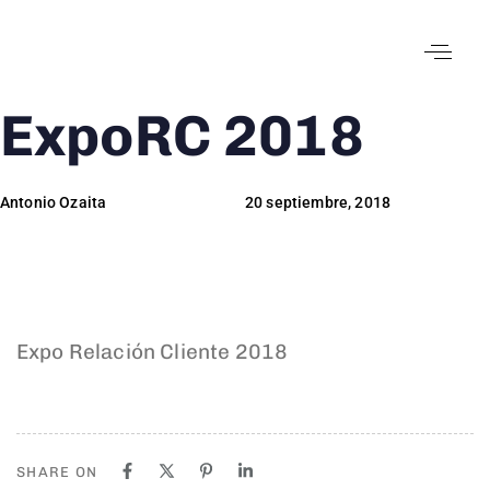
ExpoRC 2018
Author
Published
Published
on:
in:
Antonio Ozaita
20 septiembre, 2018
Expo Relación Cliente 2018
SHARE ON