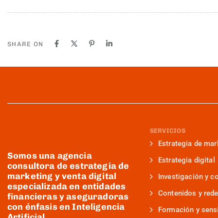
SHARE ON
SERVICIOS
Estrategia de mar
Somos una agencia
Estrategia digital
consultora de estrategia de
marketing y venta digital
Investigación y c
especializada en entidades
Contenidos y rede
financieras y aseguradoras
con énfasis en Inteligencia
Formación y sensi
Artificial