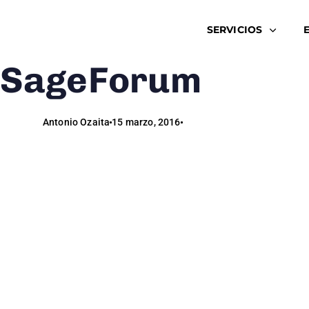
SERVICIOS
SageForum
Author
Published
Published
on:
in:
Antonio Ozaita
15 marzo, 2016