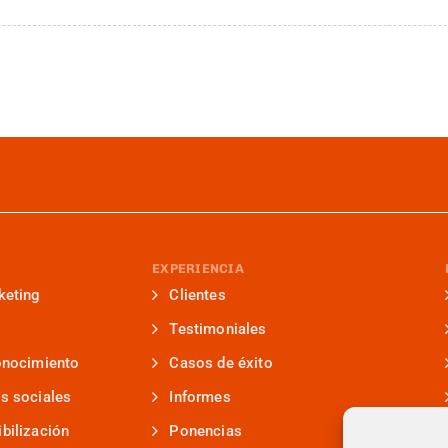
EXPERIENCIA
keting
Clientes
Testimoniales
onocimiento
Casos de éxito
s sociales
Informes
bilización
Ponencias