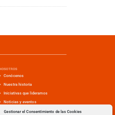
NOSOTROS
Conócenos
Nuestra historia
Iniciativas que lideramos
Noticias y eventos
Presencia en medios
Gestionar el Consentimiento de las Cookies