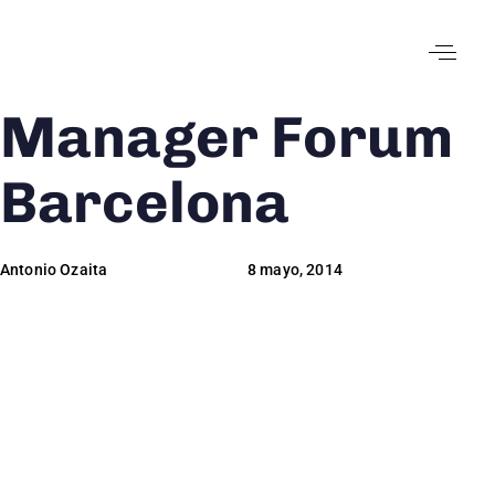
Manager Forum
Author
Published
Published
on:
in:
Barcelona
Antonio Ozaita
8 mayo, 2014