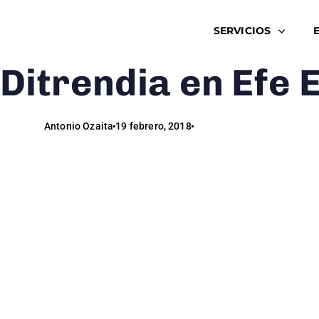
SERVICIOS
Ditrendia en Efe
Author
Published
Published
on:
in:
Antonio Ozaita
19 febrero, 2018