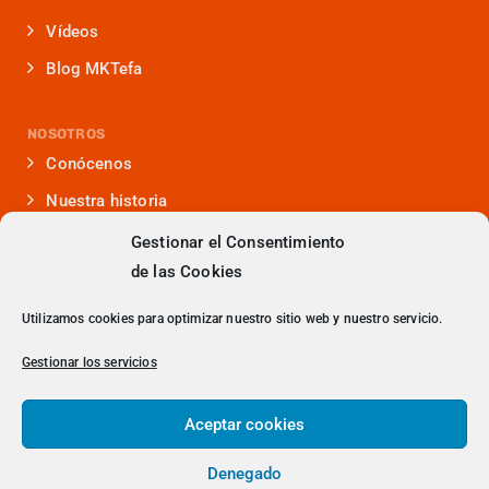
Vídeos
Blog MKTefa
NOSOTROS
Conócenos
Nuestra historia
Iniciativas que lideramos
Gestionar el Consentimiento
de las Cookies
Noticias y eventos
Presencia en medios
Utilizamos cookies para optimizar nuestro sitio web y nuestro servicio.
¿Hablamos?
Gestionar los servicios
Contacto
Aceptar cookies
Denegado
> Política de Privacidad