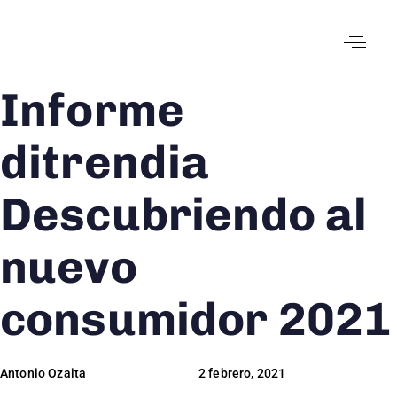
Informe
Author
Published
Published
on:
in:
ditrendia
Descubriendo al
nuevo
consumidor 2021
Antonio Ozaita
2 febrero, 2021