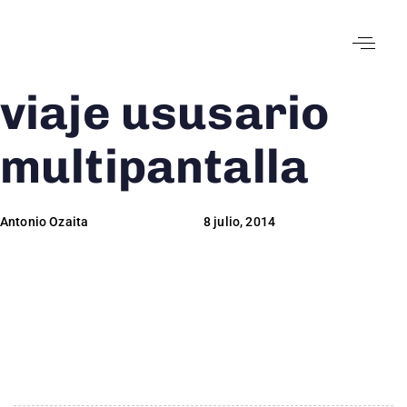
viaje ususario
Author
Published
Published
on:
in:
multipantalla
Antonio Ozaita
8 julio, 2014