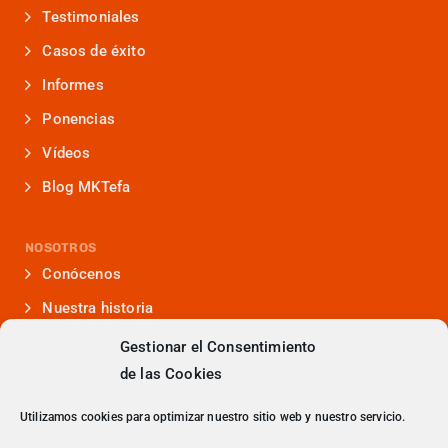
Testimoniales
Casos de éxito
Informes
Ponencias
Vídeos
Blog MKTefa
NOSOTROS
Conócenos
Nuestra historia
Iniciativas que lideramos
Gestionar el Consentimiento
de las Cookies
Noticias y eventos
Presencia en medios
Utilizamos cookies para optimizar nuestro sitio web y nuestro servicio.
¿Hablamos?