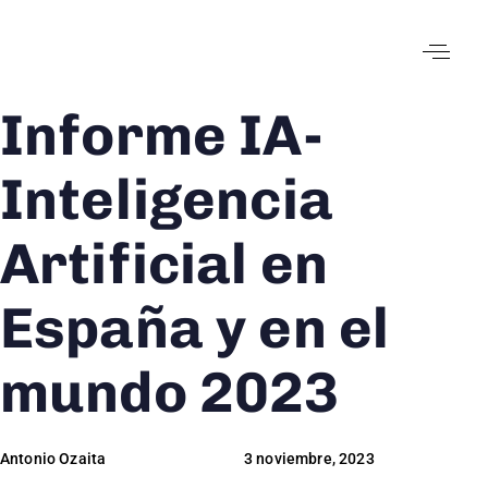
Informe IA-
Author
Published
Published
on:
in:
Inteligencia
Artificial en
España y en el
mundo 2023
Antonio Ozaita
3 noviembre, 2023