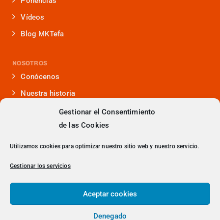
Ponencias
Vídeos
Blog MKTefa
NOSOTROS
Conócenos
Nuestra historia
Iniciativas que lideramos
Gestionar el Consentimiento
de las Cookies
Noticias y eventos
Presencia en medios
Utilizamos cookies para optimizar nuestro sitio web y nuestro servicio.
¿Hablamos?
Gestionar los servicios
Contacto
Aceptar cookies
Denegado
> Política de Privacidad