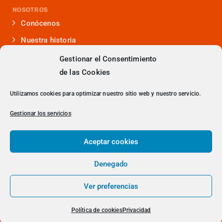
NOSOTROS
Conócenos
Nuestra historia
Iniciativas que lideramos
Gestionar el Consentimiento
de las Cookies
Noticias y eventos
Presencia en medios
Utilizamos cookies para optimizar nuestro sitio web y nuestro servicio.
¿Hablamos?
Gestionar los servicios
Contacto
Aceptar cookies
Denegado
> Política de Privacidad
Ver preferencias
© 2023 Copyright - DITRENDIA
Política de cookies
Privacidad