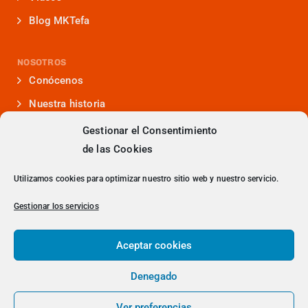
Blog MKTefa
NOSOTROS
Conócenos
Nuestra historia
Iniciativas que lideramos
Gestionar el Consentimiento
de las Cookies
Noticias y eventos
Presencia en medios
Utilizamos cookies para optimizar nuestro sitio web y nuestro servicio.
¿Hablamos?
Gestionar los servicios
Contacto
Aceptar cookies
Denegado
> Política de Privacidad
Ver preferencias