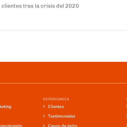
 clientes tras la crisis del 2020
EXPERIENCIA
keting
Clientes
Testimoniales
onocimiento
Casos de éxito