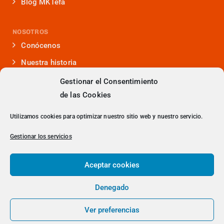
Blog MKTefa
NOSOTROS
Conócenos
Nuestra historia
Iniciativas que lideramos
Gestionar el Consentimiento
de las Cookies
Noticias y eventos
Presencia en medios
Utilizamos cookies para optimizar nuestro sitio web y nuestro servicio.
¿Hablamos?
Gestionar los servicios
Contacto
Aceptar cookies
Denegado
> Política de Privacidad
Ver preferencias
© 2023 Copyright - DITRENDIA