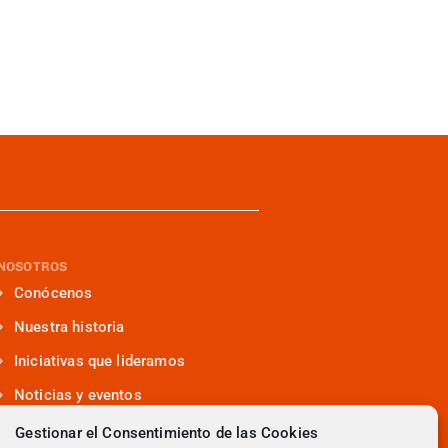
NOSOTROS
Conócenos
Nuestra historia
Iniciativas que lideramos
Noticias y eventos
Presencia en medios
Gestionar el Consentimiento de las Cookies