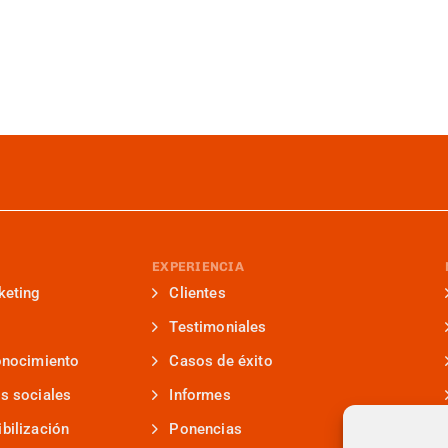
EXPERIENCIA
keting
Clientes
Testimoniales
onocimiento
Casos de éxito
s sociales
Informes
bilización
Ponencias