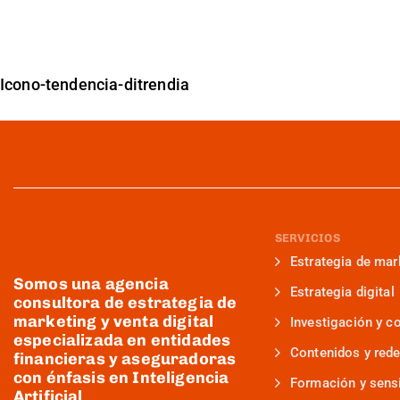
Icono-tendencia-ditrendia
SERVICIOS
Estrategia de mar
Somos una agencia
Estrategia digital
consultora de estrategia de
marketing y venta digital
Investigación y c
especializada en entidades
Contenidos y rede
financieras y aseguradoras
con énfasis en Inteligencia
Formación y sensi
Artificial