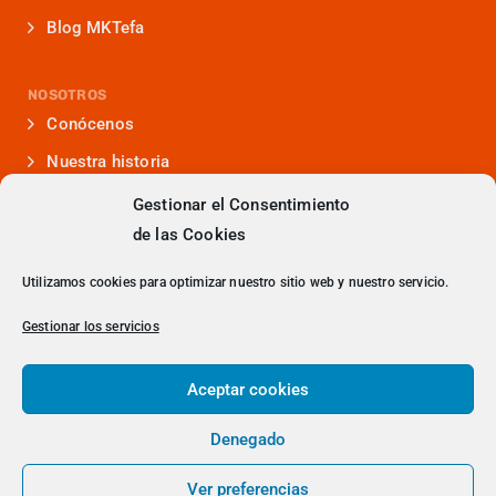
Blog MKTefa
NOSOTROS
Conócenos
Nuestra historia
Iniciativas que lideramos
Gestionar el Consentimiento
de las Cookies
Noticias y eventos
Presencia en medios
Utilizamos cookies para optimizar nuestro sitio web y nuestro servicio.
¿Hablamos?
Gestionar los servicios
Contacto
Aceptar cookies
Denegado
> Política de Privacidad
Ver preferencias