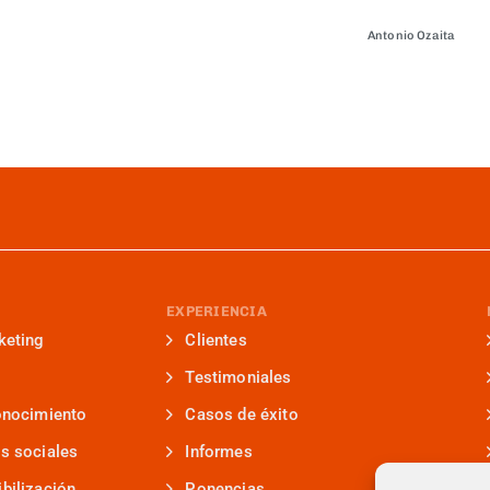
Antonio Ozaita
EXPERIENCIA
keting
Clientes
Testimoniales
onocimiento
Casos de éxito
s sociales
Informes
bilización
Ponencias