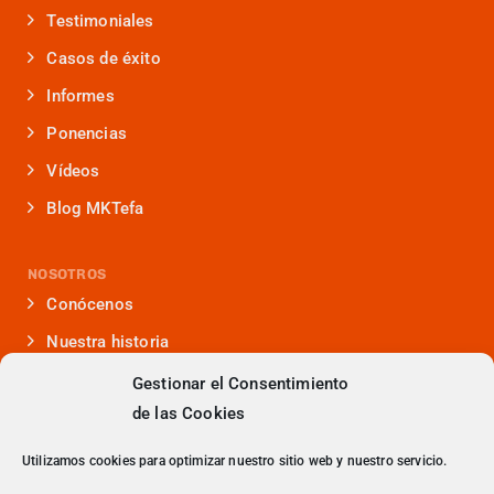
Testimoniales
Casos de éxito
Informes
Ponencias
Vídeos
Blog MKTefa
NOSOTROS
Conócenos
Nuestra historia
Iniciativas que lideramos
Gestionar el Consentimiento
de las Cookies
Noticias y eventos
Presencia en medios
Utilizamos cookies para optimizar nuestro sitio web y nuestro servicio.
¿Hablamos?