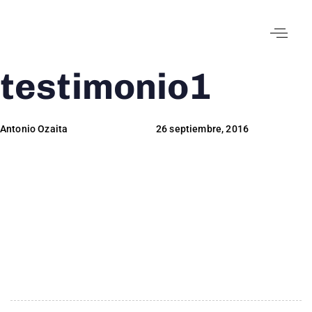
testimonio1
Author
Published
Published
on:
in:
Antonio Ozaita
26 septiembre, 2016