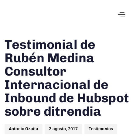
Author
Published
Published
Testimonial de
on:
in:
Rubén Medina
Consultor
Internacional de
Inbound de Hubspot
sobre ditrendia
Antonio Ozaita
2 agosto, 2017
Testimonios