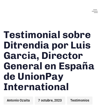
Author
Published
Published
Testimonial sobre
on:
in:
Ditrendia por Luis
Garcia, Director
General en España
de UnionPay
International
Antonio Ozaita
7 octubre, 2023
Testimonios