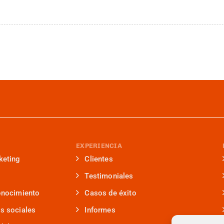
EXPERIENCIA
keting
Clientes
Testimoniales
onocimiento
Casos de éxito
s sociales
Informes