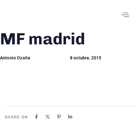
MF madrid
Author
Published
Published
on:
in:
Antonio Ozaita
8 octubre, 2015
SHARE ON