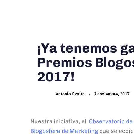
Author
Published
Published
on:
in:
¡Ya tenemos g
Premios Blogo
2017!
Antonio Ozaita
3 noviembre, 2017
Nuestra iniciativa, el
Observatorio de 
Blogosfera de Marketing
que seleccio