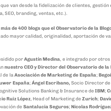
ue van desde la fidelización de clientes, gestión
, SEO, branding, ventas, etc.).
s más de 400 blogs que el Observatorio de la Blo
o mayor calidad, originalidad, aportación de valor
esidido por
Agustín Medina
, e integrado por otro
an
nuestro CEO y Director del Observatorio de l
l de la
Asociación de Marketing de España
;
Bego
luwer España
;
Ángel Escribano,
Socio Director d
gnitive Solutions Banking & Insurance de
IBM
;
C
io Ruiz López
, Head of Marketing de
Zurich
;
David
novación de
Santalucia Seguros
;
Nicolas Rodrígue