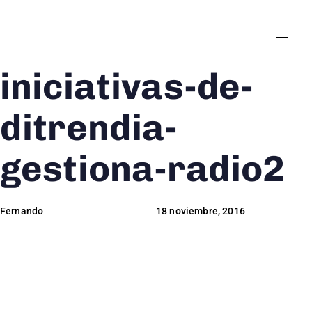
iniciativas-de-
Author
Published
Published
on:
in:
ditrendia-
gestiona-radio2
Fernando
18 noviembre, 2016