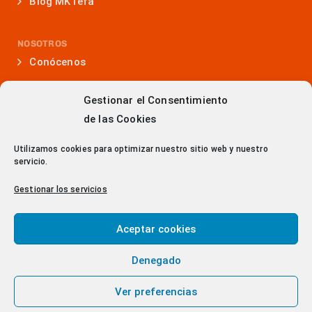
Blog MKTefa
NOSOTROS
Conócenos
Nuestra historia
Gestionar el Consentimiento
Iniciativas que lideramos
de las Cookies
Noticias y eventos
Utilizamos cookies para optimizar nuestro sitio web y nuestro
Presencia en medios
servicio.
¿Hablamos?
Gestionar los servicios
Contacto
Aceptar cookies
Denegado
> Política de Privacidad
Ver preferencias
© 2023 Copyright - DITRENDIA