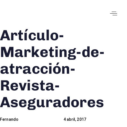
Artículo-
Author
Published
Published
on:
in:
Marketing-de-
atracción-
Revista-
Aseguradores
Fernando
4 abril, 2017