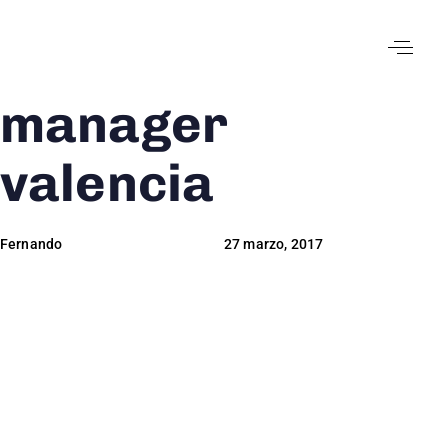
manager
Author
Published
Published
on:
in:
valencia
Fernando
27 marzo, 2017