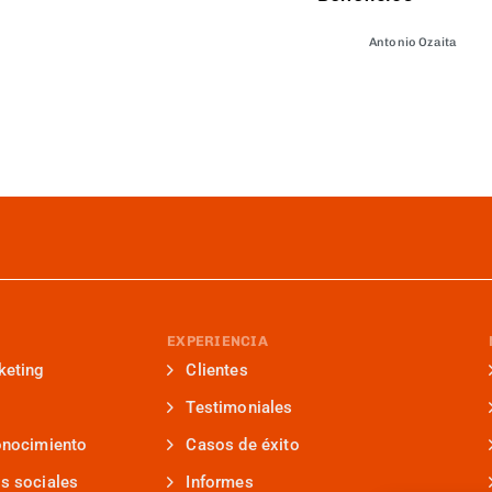
Antonio Ozaita
EXPERIENCIA
keting
Clientes
Testimoniales
onocimiento
Casos de éxito
s sociales
Informes