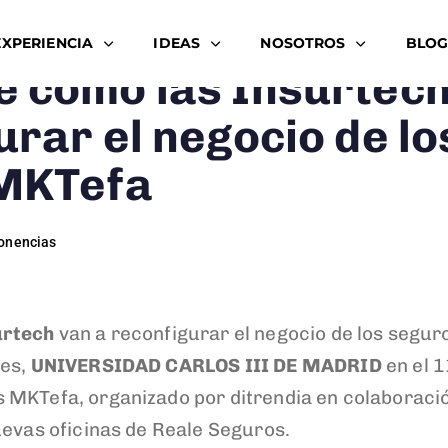
EXPERIENCIA
IDEAS
NOSOTROS
BLOG
e cómo las Insurtec
urar el negocio de lo
 MKTefa
onencias
urtech
van a reconfigurar el negocio de los segur
les,
UNIVERSIDAD CARLOS III DE MADRID
en el 1
 MKTefa, organizado por ditrendia en colaboració
uevas oficinas de Reale Seguros.