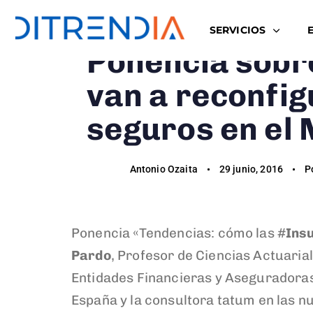
Author
Published
Published
SERVICIOS
on:
in:
Ponencia sobr
van a reconfig
seguros en el
Antonio Ozaita
29 junio, 2016
P
Ponencia «Tendencias: cómo las #
Ins
Pardo
, Profesor de Ciencias Actuaria
Entidades Financieras y Aseguradoras
España y la consultora tatum en las n