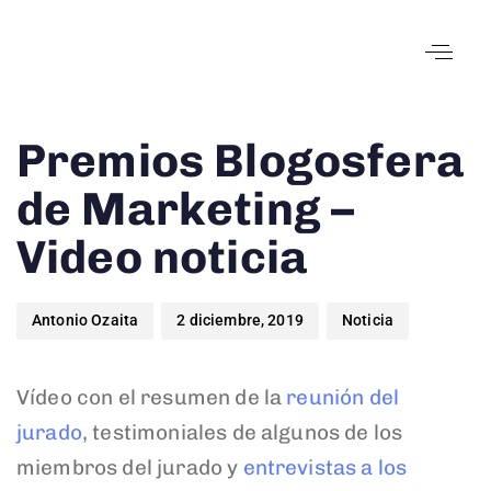
Author
Published
Published
Premios Blogosfera
on:
in:
de Marketing –
Video noticia
Antonio Ozaita
2 diciembre, 2019
Noticia
Vídeo con el resumen de la
reunión del
jurado
, testimoniales de algunos de los
miembros del jurado y
entrevistas a los