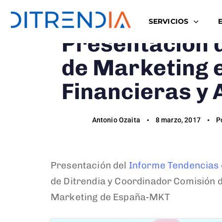
Author
Published
Published
SERVICIOS
on:
in:
Presentación 
de Marketing 
Financieras y
Antonio Ozaita
8 marzo, 2017
P
Presentación del
Informe Tendencias 
de Ditrendia y Coordinador Comisión 
Marketing de España-MKT