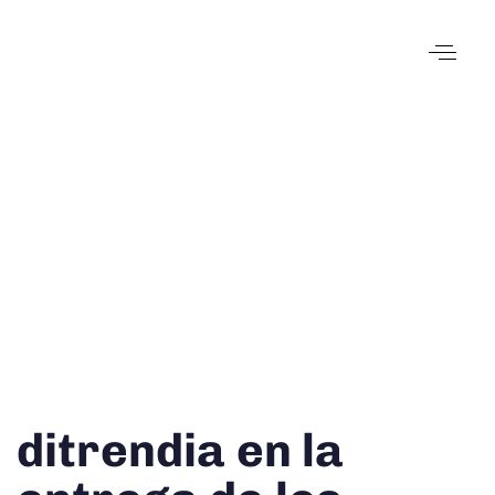
Author
Published
Published
ditrendia en la
on:
in: