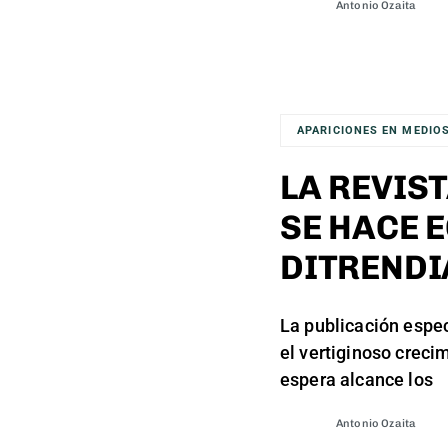
Antonio Ozaita
APARICIONES EN MEDIO
LA REVIS
SE HACE 
DITRENDI
La publicación espe
el vertiginoso creci
espera alcance los
Antonio Ozaita