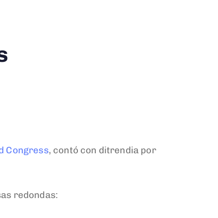
s
ld Congress
, contó con ditrendia por
sas redondas: