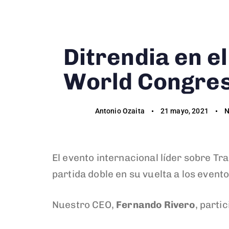
Author
Published
Published
on:
in:
Ditrendia en e
World Congre
Antonio Ozaita
21 mayo, 2021
N
El evento internacional líder sobre Tr
partida doble en su vuelta a los event
Nuestro CEO,
Fernando Rivero
, part