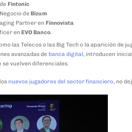
 de
Fintonic
e Negocio de
Bizum
aging Partner en
Finnovista
ficer en
EVO Banco
.
o las Telecos o las Big Tech o la aparición de 
iones avanzadas de
banca digital
, introducen inici
e se vuelven diferenciales.
los
nuevos jugadores del sector financiero
, no de