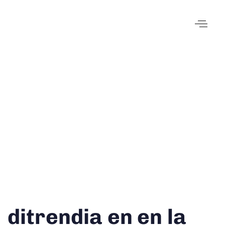
Author
Published
Published
ditrendia en en la
on:
in: