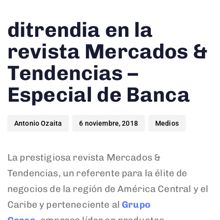
Author
Published
Published
ditrendia en la
on:
in:
revista Mercados &
Tendencias –
Especial de Banca
Antonio Ozaita
6 noviembre, 2018
Medios
La prestigiosa revista Mercados &
Tendencias, un referente para la élite de
negocios de la región de América Central y el
Caribe y perteneciente al
Grupo