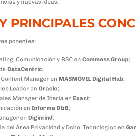
encias y nuevas ideas.
 Y PRINCIPALES CON
tes ponentes:
keting, Comunicación y RSC en
Commess Group
;
 de
DataCentric
;
 y Content Manager en
MÁSMÓVIL Digital Hub
;
ales Leader en
Oracle
;
Sales Manager de Iberia en
Exact
;
nicación en
Informa D&B
;
Manager en
Digimind
;
le del Área Privacidad y Dcho. Tecnológico en
Gar