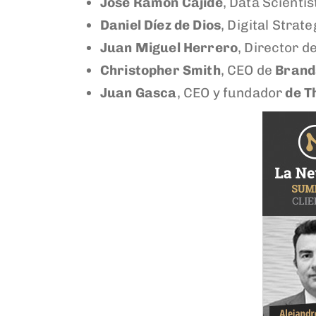
José Ramón Cajide
, Data Scientis
Daniel Díez de Dios
, Digital Strat
Juan Miguel Herrero
, Director 
Christopher Smith
, CEO de
Brand
Juan Gasca
, CEO y fundador
de T