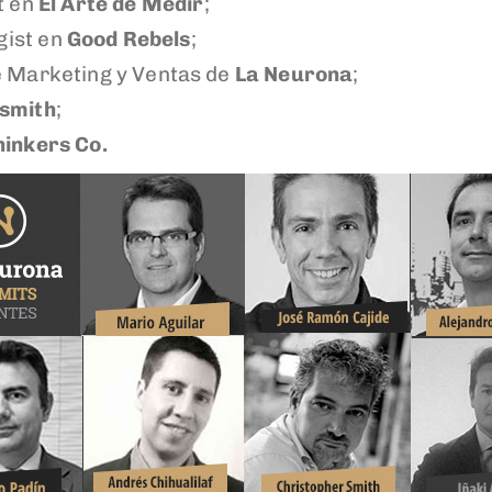
t en
El Arte de Medir
;
egist en
Good Rebels
;
de Marketing y Ventas de
La Neurona
;
smith
;
hinkers Co.